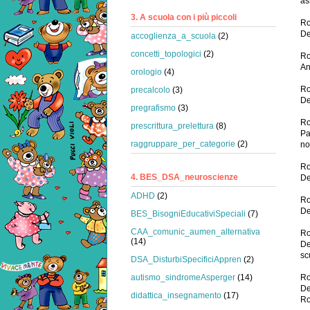
as
3. A scuola con i più piccoli
R
De
accoglienza_a_scuola
(2)
concetti_topologici
(2)
R
An
orologio
(4)
R
precalcolo
(3)
De
pregrafismo
(3)
R
prescrittura_prelettura
(8)
Pa
raggruppare_per_categorie
(2)
no
R
4. BES_DSA_neuroscienze
De
ADHD
(2)
Ro
De
BES_BisogniEducativiSpeciali
(7)
CAA_comunic_aumen_alternativa
Ro
(14)
De
sc
DSA_DisturbiSpecificiAppren
(2)
autismo_sindromeAsperger
(14)
R
De
didattica_insegnamento
(17)
Ro