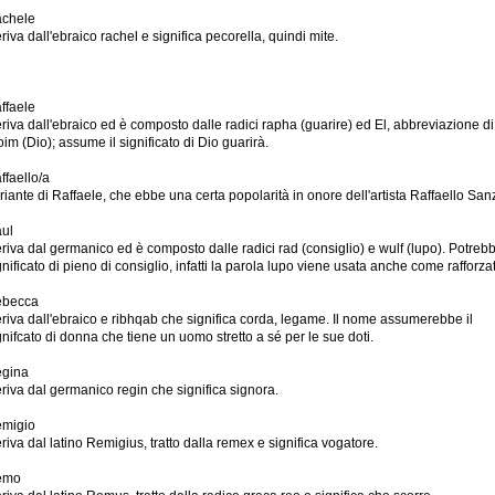
chele
riva dall'ebraico rachel e significa pecorella, quindi mite.
ffaele
riva dall'ebraico ed è composto dalle radici rapha (guarire) ed El, abbreviazione di
oim (Dio); assume il significato di Dio guarirà.
ffaello/a
riante di Raffaele, che ebbe una certa popolarità in onore dell'artista Raffaello San
ul
riva dal germanico ed è composto dalle radici rad (consiglio) e wulf (lupo). Potrebb
gnificato di pieno di consiglio, infatti la parola lupo viene usata anche come rafforzat
becca
riva dall'ebraico e ribhqab che significa corda, legame. Il nome assumerebbe il
gnifcato di donna che tiene un uomo stretto a sé per le sue doti.
gina
riva dal germanico regin che significa signora.
migio
riva dal latino Remigius, tratto dalla remex e significa vogatore.
emo