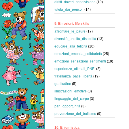
diritti_doveri_condivisione
(10)
tutela_dai_pericoli
(14)
9. Emozioni, life skills
affrontare_le_paure
(17)
diversità_unicità_disabilità
(13)
educare_alla_felicità
(10)
emozioni_empatia_solidarietà
(25)
emozioni_sensazioni_sentimenti
(19)
esperienze_ottimali_PNEI
(2)
fratellanza_pace_libertà
(19)
gratitudine
(5)
illustrazioni_emotive
(3)
linguaggio_del_corpo
(3)
pari_opportunità
(3)
prevenzione_del_bullismo
(9)
10. Enigmistica