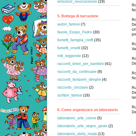
emozioni_neuroscienze
(19)
R
No
5. Bottega di narrazione
Ro
autori_famosi
(7)
De
ci
favole_Esopo_Fedro
(30)
pr
fumetti_famiglia_cioffi
(35)
Ro
fumetti_orsetti
(32)
Va
miti_leggende
(12)
R
De
racconti_brevi_per_bambini
(41)
racconti_da_continuare
(9)
Ro
No
racconti_fantasmi_streghe
(4)
racconto_circolare
(2)
Ru
De
scrittori_famosi
(16)
la
Ru
6. Come organizzare un laboratorio
De
laboratorio_arte_colore
(5)
laboratorio_arte_segno_gesto
(2)
La
laboratorio_della_risata
(13)