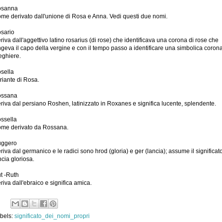
osanna
me derivato dall'unione di Rosa e Anna. Vedi questi due nomi.
sario
riva dall'aggettivo latino rosarius (di rose) che identificava una corona di rose che
ngeva il capo della vergine e con il tempo passo a identificare una simbolica corona
eghiere.
sella
riante di Rosa.
ossana
riva dal persiano Roshen, latinizzato in Roxanes e significa lucente, splendente.
ssella
me derivato da Rossana.
ggero
riva dal germanico e le radici sono hrod (gloria) e ger (lancia); assume il significato
ncia gloriosa.
t -Ruth
riva dall'ebraico e significa amica.
bels:
significato_dei_nomi_propri