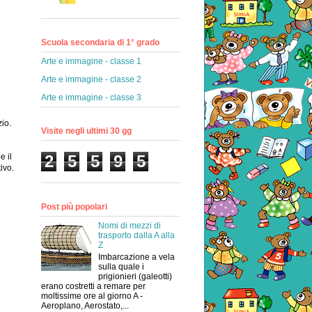
Scuola secondaria di 1° grado
Arte e immagine - classe 1
Arte e immagine - classe 2
Arte e immagine - classe 3
zio.
Visite negli ultimi 30 gg
e il
2
5
5
9
5
ivo.
Post più popolari
Nomi di mezzi di
trasporto dalla A alla
Z
Imbarcazione a vela
sulla quale i
prigionieri (galeotti)
erano costretti a remare per
moltissime ore al giorno A -
Aeroplano, Aerostato,...