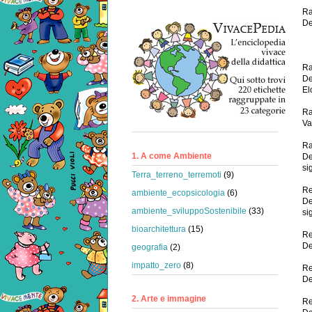
Ra
De
Ra
De
El
Ra
Va
Ra
1. A come Ambiente
De
si
Terra_terreno_terremoti
(9)
Re
ambiente_ecopsicologia
(6)
De
ambiente_sviluppoSostenibile
(33)
si
bioarchitettura
(15)
Re
De
geografia
(2)
impatto_zero
(8)
Re
De
2. Arte e immagine
R