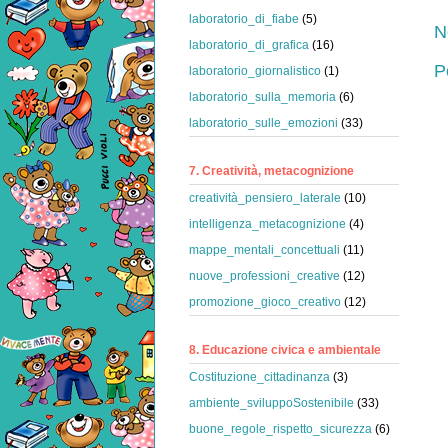
laboratorio_di_fiabe
(5)
N
laboratorio_di_grafica
(16)
P
laboratorio_giornalistico
(1)
laboratorio_sulla_memoria
(6)
laboratorio_sulle_emozioni
(33)
7. Creatività, metacognizione
creatività_pensiero_laterale
(10)
intelligenza_metacognizione
(4)
mappe_mentali_concettuali
(11)
nuove_professioni_creative
(12)
promozione_gioco_creativo
(12)
8. Educazione civica e ambientale
Costituzione_cittadinanza
(3)
ambiente_sviluppoSostenibile
(33)
buone_regole_rispetto_sicurezza
(6)