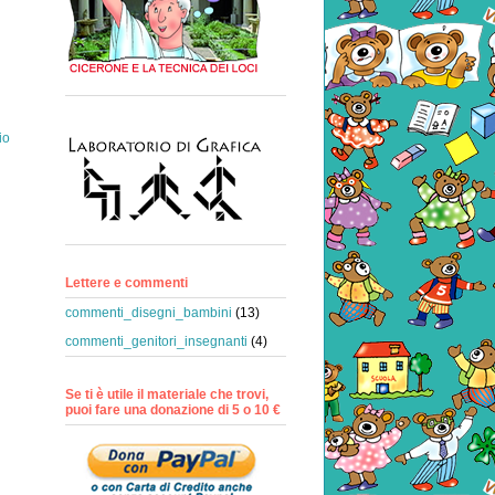
io
Lettere e commenti
commenti_disegni_bambini
(13)
commenti_genitori_insegnanti
(4)
Se ti è utile il materiale che trovi,
puoi fare una donazione di 5 o 10 €