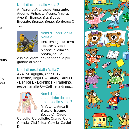
Nomi di colori dalla A alla Z
A - Azzurro, Arancione, Amaranto,
Argento, Antracite, Avorio, Ambra,
Avio B - Bianco, Blu, Bluette,
Bruciato, Bronzo, Beige, Bordeaux C
- ...
la
Nomi di uccelli dalla
A alla Z
Ittero testagialla Ittero
alirosse A - Airone,
Albanella, Allocco,
Anatra, Aquila,
Assiolo, Ararauna (pappagallo più
tutto
grande al mond...
Nomi di pesci dalla A alla Z
A - Alice, Aguglia, Aringa B -
Branzino, Boga C - Cefalo, Cernia D
) e
- Dentice E - Eglefino F - Fragolino,
fama.
pesce Farfalla G - Gallinella di ma...
Nomi di parti
anatomiche del corpo
umano dalla A alla Z
A - Arteria, Anca B -
Braccio, Bacino,
Bocca C - Cuore,
Cervello, Cervelletto, Cranio, Collo,
Costola, Cistifellea, Coscia, Caviglia
);
D ...