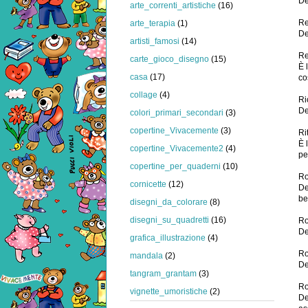
De
arte_correnti_artistiche
(16)
Re
arte_terapia
(1)
De
artisti_famosi
(14)
R
carte_gioco_disegno
(15)
È 
casa
(17)
co
collage
(4)
Ri
De
colori_primari_secondari
(3)
copertine_Vivacemente
(3)
Ri
È 
copertine_Vivacemente2
(4)
pe
copertine_per_quaderni
(10)
Ro
cornicette
(12)
De
be
disegni_da_colorare
(8)
disegni_su_quadretti
(16)
Ro
De
grafica_illustrazione
(4)
Ro
mandala
(2)
De
tangram_grantam
(3)
Ro
vignette_umoristiche
(2)
De