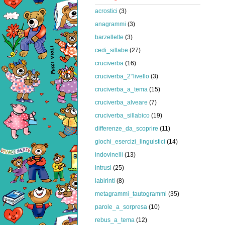
acrostici
(3)
anagrammi
(3)
barzellette
(3)
cedi_sillabe
(27)
cruciverba
(16)
cruciverba_2°livello
(3)
cruciverba_a_tema
(15)
cruciverba_alveare
(7)
cruciverba_sillabico
(19)
differenze_da_scoprire
(11)
giochi_esercizi_linguistici
(14)
indovinelli
(13)
intrusi
(25)
labirinti
(8)
metagrammi_tautogrammi
(35)
parole_a_sorpresa
(10)
rebus_a_tema
(12)