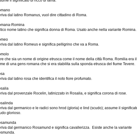
sume il significato di ricco di fama.
omano
riva dal latino Romanus, vuol dire cittadino di Roma.
omana-Romina
tico nome latino che significa donna di Roma. Usato anche nella variante Romina.
omeo
riva dal latino Romeus e significa pelligrino che va a Roma.
omolo
re che sia un nome di origine etrusca come il nome della città Roma. Romilia era il
me di una gens romana che si era stabilita sulla sponda etrusca del fiume Tevere.
osa
riva dal latino rosa che identifica il noto fiore profumato.
salia
riva dal provenzale Rocelin, latinizzato in Rosalia, e significa corona di rose.
salinda
riva dal germanico e le radici sono hrod (gloria) e lind (scudo); assume il significat
udo glorioso.
osamunda
riva dal germanico Rosamund e significa cavallerizza. Esiste anche la variante
smunda.