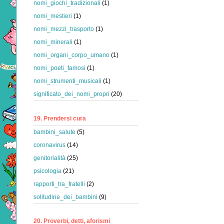
nomi_giochi_tradizionali
(1)
nomi_mestieri
(1)
nomi_mezzi_trasporto
(1)
nomi_minerali
(1)
nomi_organi_corpo_umano
(1)
nomi_poeti_famosi
(1)
nomi_strumenti_musicali
(1)
significato_dei_nomi_propri
(20)
19. Prendersi cura
bambini_salute
(5)
coronavirus
(14)
genitorialità
(25)
psicologia
(21)
rapporti_tra_fratelli
(2)
solitudine_dei_bambini
(9)
20. Proverbi, detti, aforismi