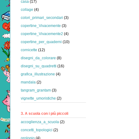
casa
(17)
collage
(4)
colori_primari_secondari
(3)
copertine_Vivacemente
(3)
copertine_Vivacemente2
(4)
copertine_per_quaderni
(10)
cornicette
(12)
disegni_da_colorare
(8)
disegni_su_quadretti
(16)
grafica_illustrazione
(4)
mandala
(2)
tangram_grantam
(3)
vignette_umoristiche
(2)
3. A scuola con i più piccoli
accoglienza_a_scuola
(2)
concetti_topologici
(2)
orologio
(4)