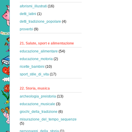
aforismi_illustrati
(16)
detti_latini
(1)
detti_tradizione_popolare
(4)
proverbi
(9)
21. Salute, sport e alimentazione
educazione_alimentare
(54)
educazione_motoria
(2)
ricette_bambini
(10)
sport_stile_di_vita
(17)
22. Storia, musica
archeologia_preistoria
(13)
educazione_musicale
(3)
giochi_della_tradizione
(6)
misurazione_del_tempo_sequenze
(5)
personaggi_della_storia
(1)