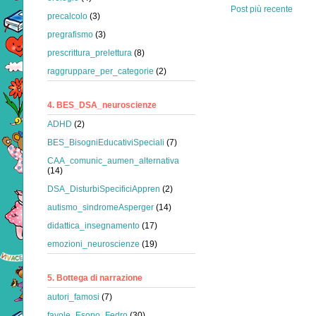
Post più recente
precalcolo
(3)
pregrafismo
(3)
prescrittura_prelettura
(8)
raggruppare_per_categorie
(2)
4. BES_DSA_neuroscienze
ADHD
(2)
BES_BisogniEducativiSpeciali
(7)
CAA_comunic_aumen_alternativa
(14)
DSA_DisturbiSpecificiAppren
(2)
autismo_sindromeAsperger
(14)
didattica_insegnamento
(17)
emozioni_neuroscienze
(19)
5. Bottega di narrazione
autori_famosi
(7)
favole_Esopo_Fedro
(30)