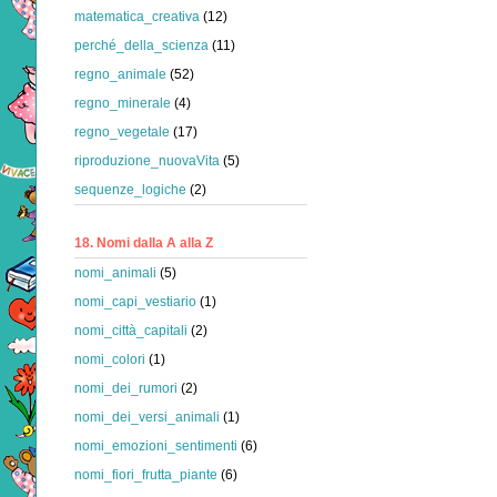
matematica_creativa
(12)
perché_della_scienza
(11)
regno_animale
(52)
regno_minerale
(4)
regno_vegetale
(17)
riproduzione_nuovaVita
(5)
sequenze_logiche
(2)
18. Nomi dalla A alla Z
nomi_animali
(5)
nomi_capi_vestiario
(1)
nomi_città_capitali
(2)
nomi_colori
(1)
nomi_dei_rumori
(2)
nomi_dei_versi_animali
(1)
nomi_emozioni_sentimenti
(6)
nomi_fiori_frutta_piante
(6)