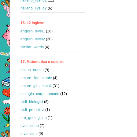
italiano_livello1
(11)
italiano_livello2
(6)
16. L2 inglese
english_level1
(16)
english_level2
(20)
similar_words
(4)
17. Matematica e scienze
acqua_oroblu
(9)
amare_fiori_piante
(4)
amare_gli_animali
(31)
biologia_corpo_umano
(12)
cicli_biologici
(8)
cicli_produttivi
(1)
ere_geologiche
(1)
evoluzione
(7)
invenzioni
(9)