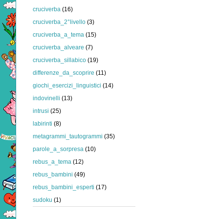
cruciverba
(16)
cruciverba_2°livello
(3)
cruciverba_a_tema
(15)
cruciverba_alveare
(7)
cruciverba_sillabico
(19)
differenze_da_scoprire
(11)
giochi_esercizi_linguistici
(14)
indovinelli
(13)
intrusi
(25)
labirinti
(8)
metagrammi_tautogrammi
(35)
parole_a_sorpresa
(10)
rebus_a_tema
(12)
rebus_bambini
(49)
rebus_bambini_esperti
(17)
sudoku
(1)