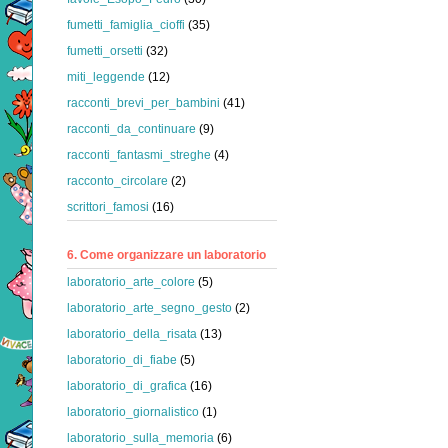
fumetti_famiglia_cioffi
(35)
fumetti_orsetti
(32)
miti_leggende
(12)
racconti_brevi_per_bambini
(41)
racconti_da_continuare
(9)
racconti_fantasmi_streghe
(4)
racconto_circolare
(2)
scrittori_famosi
(16)
6. Come organizzare un laboratorio
laboratorio_arte_colore
(5)
laboratorio_arte_segno_gesto
(2)
laboratorio_della_risata
(13)
laboratorio_di_fiabe
(5)
laboratorio_di_grafica
(16)
laboratorio_giornalistico
(1)
laboratorio_sulla_memoria
(6)