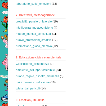
laboratorio_sulle_emozioni
(33)
7. Creatività, metacognizione
creatività_pensiero_laterale
(10)
intelligenza_metacognizione
(4)
mappe_mentali_concettuali
(11)
nuove_professioni_creative
(12)
promozione_gioco_creativo
(12)
8. Educazione civica e ambientale
Costituzione_cittadinanza
(3)
ambiente_sviluppoSostenibile
(33)
buone_regole_rispetto_sicurezza
(6)
diritti_doveri_condivisione
(10)
tutela_dai_pericoli
(14)
9. Emozioni, life skills