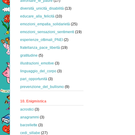
affrontare_le_paure
(17)
diversità_unicità_disabilità
(13)
educare_alla_felicità
(10)
emozioni_empatia_solidarietà
(25)
emozioni_sensazioni_sentimenti
(19)
esperienze_ottimali_PNEI
(2)
fratellanza_pace_libertà
(19)
gratitudine
(5)
illustrazioni_emotive
(3)
linguaggio_del_corpo
(3)
pari_opportunità
(3)
prevenzione_del_bullismo
(9)
10. Enigmistica
acrostici
(3)
anagrammi
(3)
barzellette
(3)
cedi_sillabe
(27)