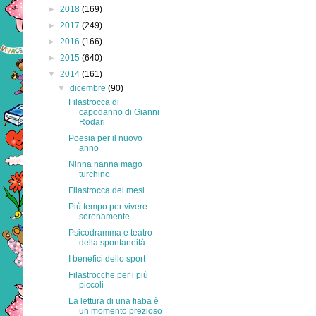
►
2018
(169)
►
2017
(249)
►
2016
(166)
►
2015
(640)
▼
2014
(161)
▼
dicembre
(90)
Filastrocca di
capodanno di Gianni
Rodari
Poesia per il nuovo
anno
Ninna nanna mago
turchino
Filastrocca dei mesi
Più tempo per vivere
serenamente
Psicodramma e teatro
della spontaneità
I benefici dello sport
Filastrocche per i più
piccoli
La lettura di una fiaba è
un momento prezioso