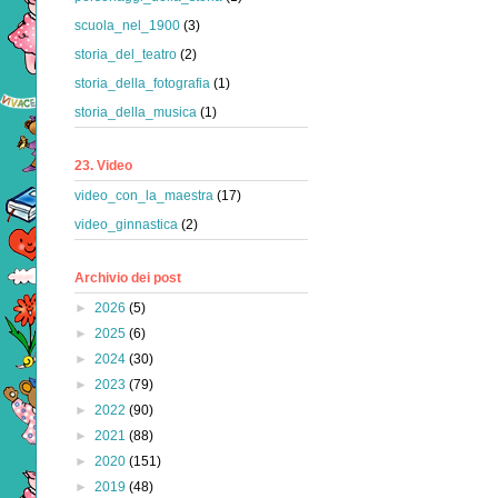
scuola_nel_1900
(3)
storia_del_teatro
(2)
storia_della_fotografia
(1)
storia_della_musica
(1)
23. Video
video_con_la_maestra
(17)
video_ginnastica
(2)
Archivio dei post
►
2026
(5)
►
2025
(6)
►
2024
(30)
►
2023
(79)
►
2022
(90)
►
2021
(88)
►
2020
(151)
►
2019
(48)