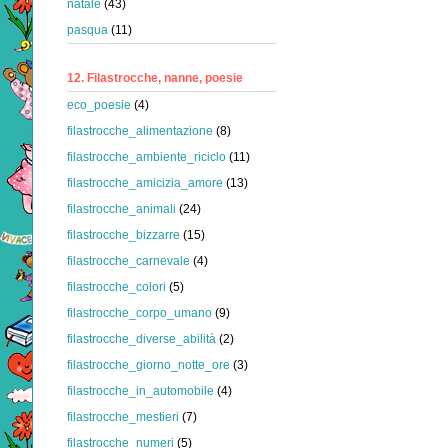
natale
(43)
pasqua
(11)
12. Filastrocche, nanne, poesie
eco_poesie
(4)
filastrocche_alimentazione
(8)
filastrocche_ambiente_riciclo
(11)
filastrocche_amicizia_amore
(13)
filastrocche_animali
(24)
filastrocche_bizzarre
(15)
filastrocche_carnevale
(4)
filastrocche_colori
(5)
filastrocche_corpo_umano
(9)
filastrocche_diverse_abilità
(2)
filastrocche_giorno_notte_ore
(3)
filastrocche_in_automobile
(4)
filastrocche_mestieri
(7)
filastrocche_numeri
(5)