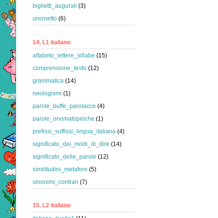
biglietti_augurali
(3)
uncinetto
(6)
14. L1 italiano
alfabeto_lettere_sillabe
(15)
comprensione_testo
(12)
grammatica
(14)
neologismi
(1)
parole_buffe_parolacce
(4)
parole_onomatopeiche
(1)
prefissi_suffissi_lingua_italiana
(4)
significato_dei_modi_di_dire
(14)
significato_delle_parole
(12)
similitudini_metafore
(5)
sinonimi_contrari
(7)
15. L2 italiano