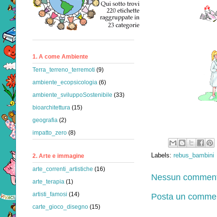
1. A come Ambiente
Terra_terreno_terremoti
(9)
ambiente_ecopsicologia
(6)
ambiente_sviluppoSostenibile
(33)
bioarchitettura
(15)
geografia
(2)
impatto_zero
(8)
Labels:
rebus_bambini
2. Arte e immagine
arte_correnti_artistiche
(16)
Nessun comment
arte_terapia
(1)
artisti_famosi
(14)
Posta un comme
carte_gioco_disegno
(15)