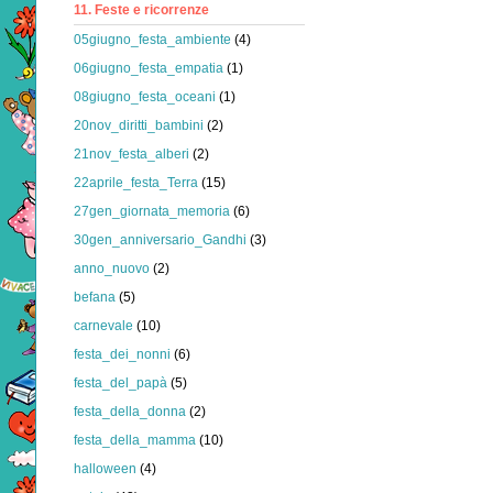
11. Feste e ricorrenze
05giugno_festa_ambiente
(4)
06giugno_festa_empatia
(1)
08giugno_festa_oceani
(1)
20nov_diritti_bambini
(2)
21nov_festa_alberi
(2)
22aprile_festa_Terra
(15)
27gen_giornata_memoria
(6)
30gen_anniversario_Gandhi
(3)
anno_nuovo
(2)
befana
(5)
carnevale
(10)
festa_dei_nonni
(6)
festa_del_papà
(5)
festa_della_donna
(2)
festa_della_mamma
(10)
halloween
(4)