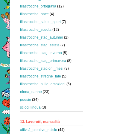
filastrocche_ortografia
(12)
filastrocche_pace
(4)
filastrocche_salute_sport
(7)
filastrocche_scuola
(12)
filastrocche_stag_autunno
(2)
filastrocche_stag_estate
(7)
filastrocche_stag_inverno
(5)
filastrocche_stag_primavera
(8)
filastrocche_stagioni_mesi
(3)
filastrocche_streghe_fate
(5)
filastrocche_sulle_emozioni
(5)
ninna_nanne
(23)
poesie
(34)
scioglilingua
(3)
13. Lavoretti, manualità
attività_creative_riciclo
(44)