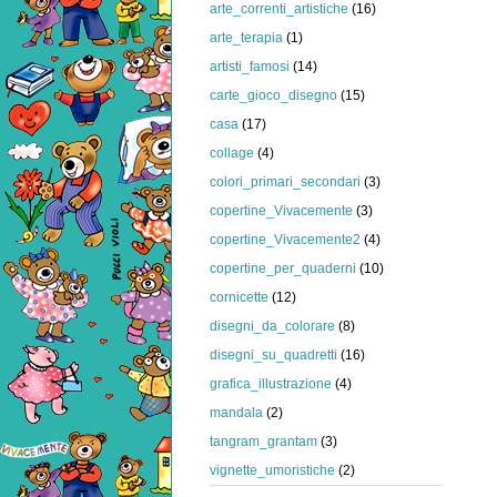
arte_correnti_artistiche
(16)
arte_terapia
(1)
artisti_famosi
(14)
carte_gioco_disegno
(15)
casa
(17)
collage
(4)
colori_primari_secondari
(3)
copertine_Vivacemente
(3)
copertine_Vivacemente2
(4)
copertine_per_quaderni
(10)
cornicette
(12)
disegni_da_colorare
(8)
disegni_su_quadretti
(16)
grafica_illustrazione
(4)
mandala
(2)
tangram_grantam
(3)
vignette_umoristiche
(2)