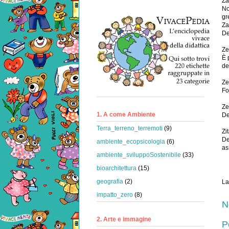
Za
No
gr
Za
De
Ze
È 
del
Ze
Fo
Ze
1. A come Ambiente
De
Terra_terreno_terremoti
(9)
Zi
De
ambiente_ecopsicologia
(6)
as
ambiente_sviluppoSostenibile
(33)
bioarchitettura
(15)
geografia
(2)
La
impatto_zero
(8)
N
2. Arte e immagine
P