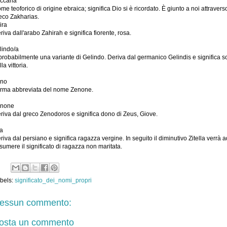
ccaria
me teoforico di origine ebraica; significa Dio si è ricordato. È giunto a noi attraverso
eco Zakharias.
ira
riva dall'arabo Zahirah e significa fiorente, rosa.
lindo/a
probabilmente una variante di Gelindo. Deriva dal germanico Gelindis e significa 
la vittoria.
no
rma abbreviata del nome Zenone.
none
riva dal greco Zenodoros e significa dono di Zeus, Giove.
ta
riva dal persiano e significa ragazza vergine. In seguito il diminutivo Zitella verrà a
sumere il significato di ragazza non maritata.
bels:
significato_dei_nomi_propri
essun commento:
osta un commento