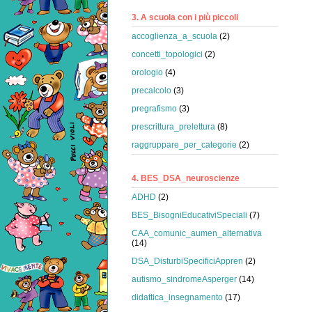
3. A scuola con i più piccoli
accoglienza_a_scuola
(2)
concetti_topologici
(2)
orologio
(4)
precalcolo
(3)
pregrafismo
(3)
prescrittura_prelettura
(8)
raggruppare_per_categorie
(2)
4. BES_DSA_neuroscienze
ADHD
(2)
BES_BisogniEducativiSpeciali
(7)
CAA_comunic_aumen_alternativa
(14)
DSA_DisturbiSpecificiAppren
(2)
autismo_sindromeAsperger
(14)
didattica_insegnamento
(17)