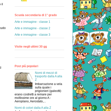
 il
Scuola secondaria di 1° grado
Arte e immagine - classe 1
scudo
Arte e immagine - classe 2
Arte e immagine - classe 3
Visite negli ultimi 30 gg
Post più popolari
d
Nomi di mezzi di
trasporto dalla A alla
Z
Imbarcazione a vela
sulla quale i
prigionieri (galeotti)
erano costretti a remare per
moltissime ore al giorno A -
Aeroplano, Aerostato,...
Nomi di colori dalla A alla Z