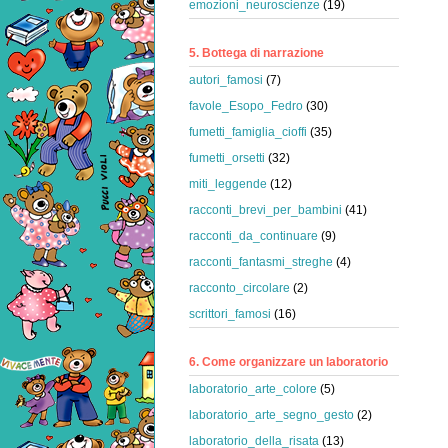
emozioni_neuroscienze
(19)
5. Bottega di narrazione
autori_famosi
(7)
favole_Esopo_Fedro
(30)
fumetti_famiglia_cioffi
(35)
fumetti_orsetti
(32)
miti_leggende
(12)
racconti_brevi_per_bambini
(41)
racconti_da_continuare
(9)
racconti_fantasmi_streghe
(4)
racconto_circolare
(2)
scrittori_famosi
(16)
6. Come organizzare un laboratorio
laboratorio_arte_colore
(5)
laboratorio_arte_segno_gesto
(2)
laboratorio_della_risata
(13)