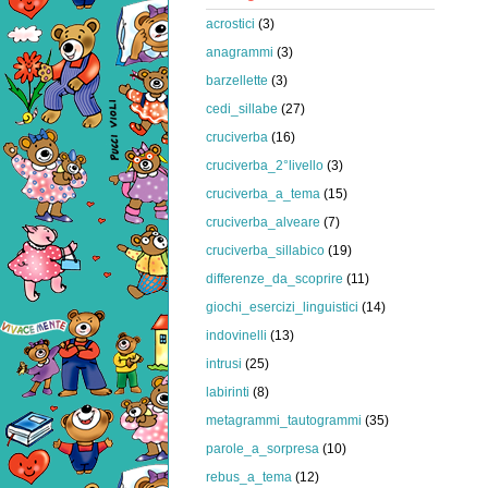
acrostici
(3)
anagrammi
(3)
barzellette
(3)
cedi_sillabe
(27)
cruciverba
(16)
cruciverba_2°livello
(3)
cruciverba_a_tema
(15)
cruciverba_alveare
(7)
cruciverba_sillabico
(19)
differenze_da_scoprire
(11)
giochi_esercizi_linguistici
(14)
indovinelli
(13)
intrusi
(25)
labirinti
(8)
metagrammi_tautogrammi
(35)
parole_a_sorpresa
(10)
rebus_a_tema
(12)