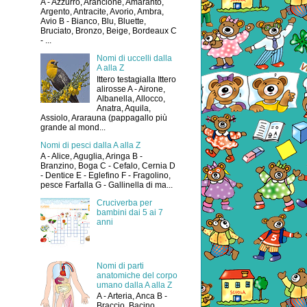
A - Azzurro, Arancione, Amaranto,
Argento, Antracite, Avorio, Ambra,
Avio B - Bianco, Blu, Bluette,
Bruciato, Bronzo, Beige, Bordeaux C
- ...
Nomi di uccelli dalla
A alla Z
Ittero testagialla Ittero
alirosse A - Airone,
Albanella, Allocco,
Anatra, Aquila,
Assiolo, Ararauna (pappagallo più
grande al mond...
Nomi di pesci dalla A alla Z
A - Alice, Aguglia, Aringa B -
Branzino, Boga C - Cefalo, Cernia D
- Dentice E - Eglefino F - Fragolino,
pesce Farfalla G - Gallinella di ma...
Cruciverba per
bambini dai 5 ai 7
anni
Nomi di parti
anatomiche del corpo
umano dalla A alla Z
A - Arteria, Anca B -
Braccio, Bacino,