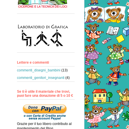
Lettere e commenti
commenti_disegni_bambini
(13)
commenti_genitori_insegnanti
(4)
Se ti è utile il materiale che trovi,
puoi fare una donazione di 5 o 10 €
Grazie per il tuo libero contributo al
mantenimento del Blog