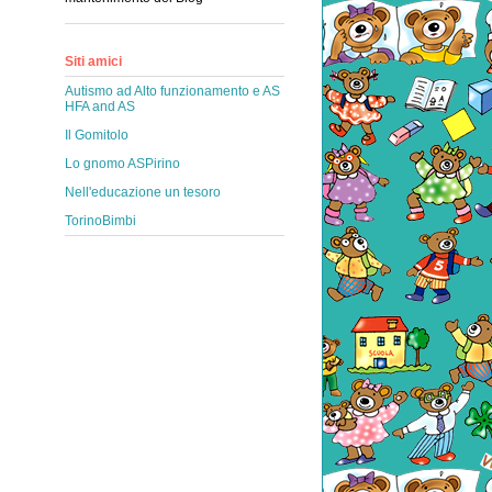
Siti amici
Autismo ad Alto funzionamento e AS
HFA and AS
Il Gomitolo
Lo gnomo ASPirino
Nell'educazione un tesoro
TorinoBimbi