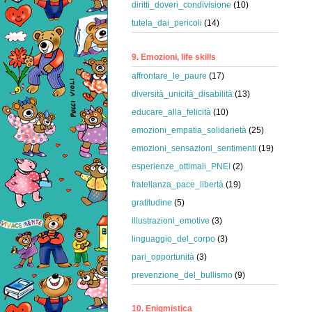
diritti_doveri_condivisione
(10)
tutela_dai_pericoli
(14)
9. Emozioni, life skills
affrontare_le_paure
(17)
diversità_unicità_disabilità
(13)
educare_alla_felicità
(10)
emozioni_empatia_solidarietà
(25)
emozioni_sensazioni_sentimenti
(19)
esperienze_ottimali_PNEI
(2)
fratellanza_pace_libertà
(19)
gratitudine
(5)
illustrazioni_emotive
(3)
linguaggio_del_corpo
(3)
pari_opportunità
(3)
prevenzione_del_bullismo
(9)
10. Enigmistica