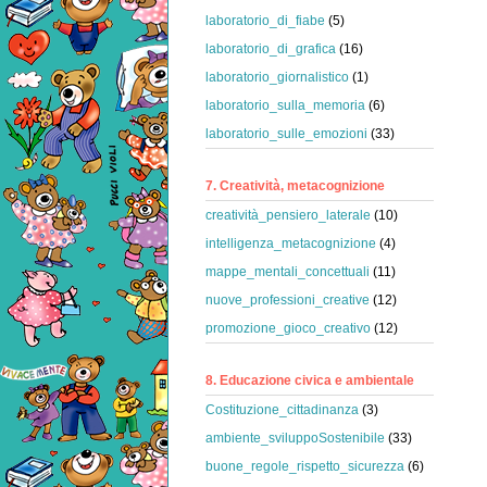
laboratorio_di_fiabe
(5)
laboratorio_di_grafica
(16)
laboratorio_giornalistico
(1)
laboratorio_sulla_memoria
(6)
laboratorio_sulle_emozioni
(33)
7. Creatività, metacognizione
creatività_pensiero_laterale
(10)
intelligenza_metacognizione
(4)
mappe_mentali_concettuali
(11)
nuove_professioni_creative
(12)
promozione_gioco_creativo
(12)
8. Educazione civica e ambientale
Costituzione_cittadinanza
(3)
ambiente_sviluppoSostenibile
(33)
buone_regole_rispetto_sicurezza
(6)