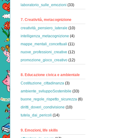
laboratorio_sulle_emozioni
(33)
7. Creatività, metacognizione
creatività_pensiero_laterale
(10)
intelligenza_metacognizione
(4)
mappe_mentali_concettuali
(11)
nuove_professioni_creative
(12)
promozione_gioco_creativo
(12)
8. Educazione civica e ambientale
Costituzione_cittadinanza
(3)
ambiente_sviluppoSostenibile
(33)
buone_regole_rispetto_sicurezza
(6)
diritti_doveri_condivisione
(10)
tutela_dai_pericoli
(14)
9. Emozioni, life skills