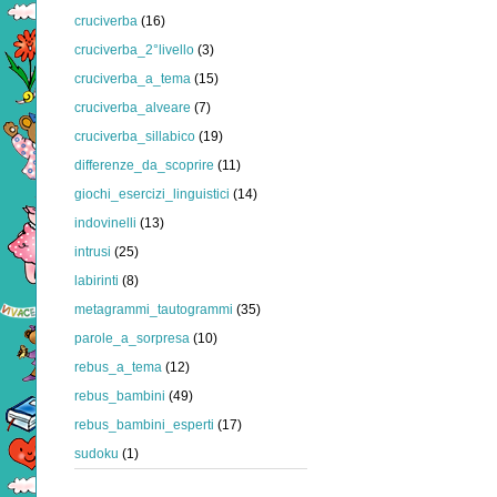
cruciverba
(16)
cruciverba_2°livello
(3)
cruciverba_a_tema
(15)
cruciverba_alveare
(7)
cruciverba_sillabico
(19)
differenze_da_scoprire
(11)
giochi_esercizi_linguistici
(14)
indovinelli
(13)
intrusi
(25)
labirinti
(8)
metagrammi_tautogrammi
(35)
parole_a_sorpresa
(10)
rebus_a_tema
(12)
rebus_bambini
(49)
rebus_bambini_esperti
(17)
sudoku
(1)