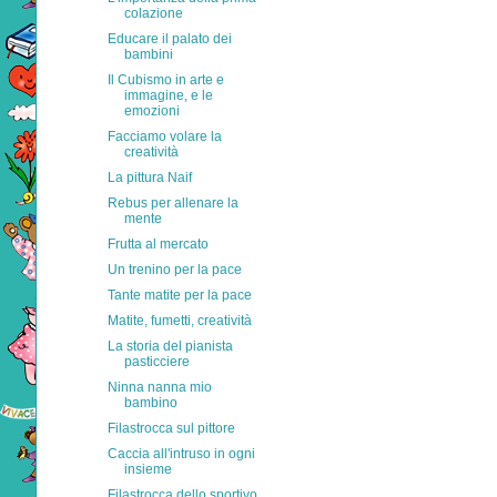
colazione
Educare il palato dei
bambini
Il Cubismo in arte e
immagine, e le
emozioni
Facciamo volare la
creatività
La pittura Naif
Rebus per allenare la
mente
Frutta al mercato
Un trenino per la pace
Tante matite per la pace
Matite, fumetti, creatività
La storia del pianista
pasticciere
Ninna nanna mio
bambino
Filastrocca sul pittore
Caccia all'intruso in ogni
insieme
Filastrocca dello sportivo