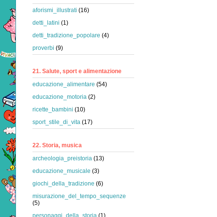
aforismi_illustrati
(16)
detti_latini
(1)
detti_tradizione_popolare
(4)
proverbi
(9)
21. Salute, sport e alimentazione
educazione_alimentare
(54)
educazione_motoria
(2)
ricette_bambini
(10)
sport_stile_di_vita
(17)
22. Storia, musica
archeologia_preistoria
(13)
educazione_musicale
(3)
giochi_della_tradizione
(6)
misurazione_del_tempo_sequenze
(5)
personaggi_della_storia
(1)