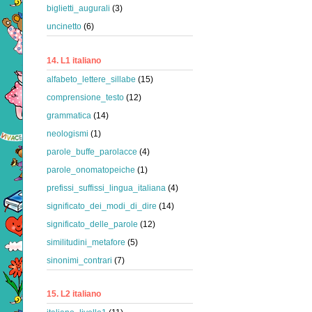
biglietti_augurali
(3)
uncinetto
(6)
14. L1 italiano
alfabeto_lettere_sillabe
(15)
comprensione_testo
(12)
grammatica
(14)
neologismi
(1)
parole_buffe_parolacce
(4)
parole_onomatopeiche
(1)
prefissi_suffissi_lingua_italiana
(4)
significato_dei_modi_di_dire
(14)
significato_delle_parole
(12)
similitudini_metafore
(5)
sinonimi_contrari
(7)
15. L2 italiano