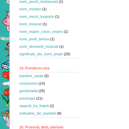
nomi_giochi_tradizionali
(1)
nomi_mestieri
(1)
nomi_mezzi_trasporto
(1)
nomi_minerali
(1)
nomi_organi_corpo_umano
(1)
nomi_poeti_famosi
(1)
nomi_strumenti_musicali
(1)
significato_dei_nomi_propri
(20)
19. Prendersi cura
bambini_salute
(5)
coronavirus
(14)
genitorialità
(25)
psicologia
(21)
rapporti_tra_fratelli
(2)
solitudine_dei_bambini
(9)
20. Proverbi, detti, aforismi