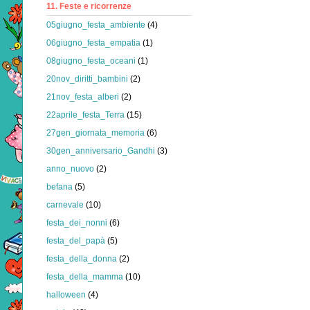
11. Feste e ricorrenze
05giugno_festa_ambiente
(4)
06giugno_festa_empatia
(1)
08giugno_festa_oceani
(1)
20nov_diritti_bambini
(2)
21nov_festa_alberi
(2)
22aprile_festa_Terra
(15)
27gen_giornata_memoria
(6)
30gen_anniversario_Gandhi
(3)
anno_nuovo
(2)
befana
(5)
carnevale
(10)
festa_dei_nonni
(6)
festa_del_papà
(5)
festa_della_donna
(2)
festa_della_mamma
(10)
halloween
(4)