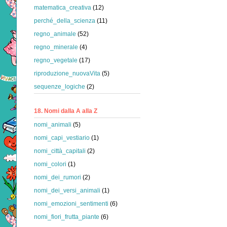
matematica_creativa
(12)
perché_della_scienza
(11)
regno_animale
(52)
regno_minerale
(4)
regno_vegetale
(17)
riproduzione_nuovaVita
(5)
sequenze_logiche
(2)
18. Nomi dalla A alla Z
nomi_animali
(5)
nomi_capi_vestiario
(1)
nomi_città_capitali
(2)
nomi_colori
(1)
nomi_dei_rumori
(2)
nomi_dei_versi_animali
(1)
nomi_emozioni_sentimenti
(6)
nomi_fiori_frutta_piante
(6)