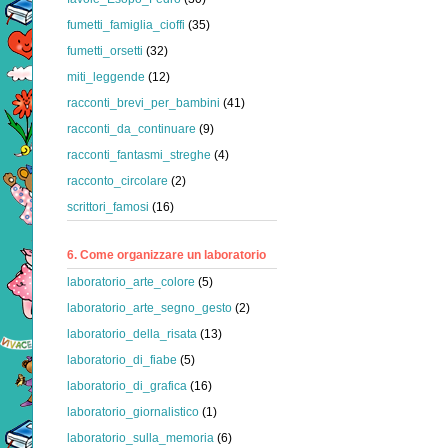
fumetti_famiglia_cioffi
(35)
fumetti_orsetti
(32)
miti_leggende
(12)
racconti_brevi_per_bambini
(41)
racconti_da_continuare
(9)
racconti_fantasmi_streghe
(4)
racconto_circolare
(2)
scrittori_famosi
(16)
6. Come organizzare un laboratorio
laboratorio_arte_colore
(5)
laboratorio_arte_segno_gesto
(2)
laboratorio_della_risata
(13)
laboratorio_di_fiabe
(5)
laboratorio_di_grafica
(16)
laboratorio_giornalistico
(1)
laboratorio_sulla_memoria
(6)