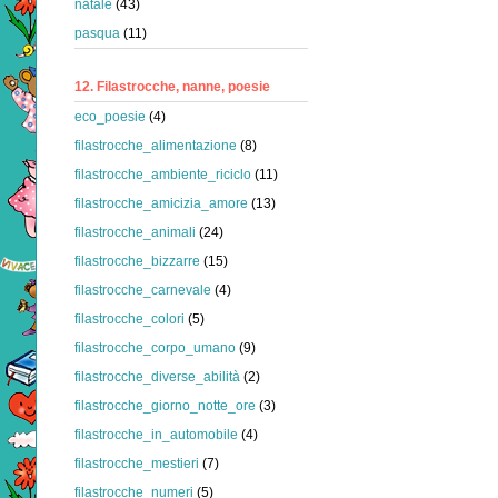
natale
(43)
pasqua
(11)
12. Filastrocche, nanne, poesie
eco_poesie
(4)
filastrocche_alimentazione
(8)
filastrocche_ambiente_riciclo
(11)
filastrocche_amicizia_amore
(13)
filastrocche_animali
(24)
filastrocche_bizzarre
(15)
filastrocche_carnevale
(4)
filastrocche_colori
(5)
filastrocche_corpo_umano
(9)
filastrocche_diverse_abilità
(2)
filastrocche_giorno_notte_ore
(3)
filastrocche_in_automobile
(4)
filastrocche_mestieri
(7)
filastrocche_numeri
(5)