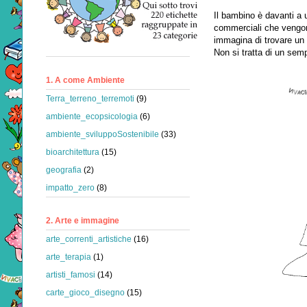
Il bambino è davanti a 
commerciali che vengon
immagina di trovare un
Non si tratta di un sem
1. A come Ambiente
Terra_terreno_terremoti
(9)
ambiente_ecopsicologia
(6)
ambiente_sviluppoSostenibile
(33)
bioarchitettura
(15)
geografia
(2)
impatto_zero
(8)
2. Arte e immagine
arte_correnti_artistiche
(16)
arte_terapia
(1)
artisti_famosi
(14)
carte_gioco_disegno
(15)