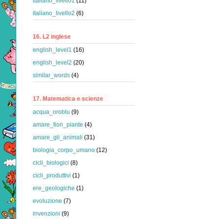
italiano_livello1
(11)
italiano_livello2
(6)
16. L2 inglese
english_level1
(16)
english_level2
(20)
similar_words
(4)
17. Matematica e scienze
acqua_oroblu
(9)
amare_fiori_piante
(4)
amare_gli_animali
(31)
biologia_corpo_umano
(12)
cicli_biologici
(8)
cicli_produttivi
(1)
ere_geologiche
(1)
evoluzione
(7)
invenzioni
(9)