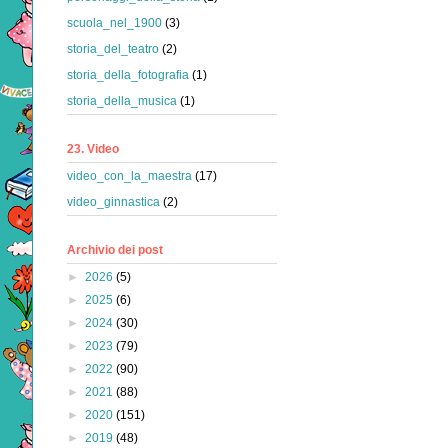
scuola_nel_1900
(3)
storia_del_teatro
(2)
storia_della_fotografia
(1)
storia_della_musica
(1)
23. Video
video_con_la_maestra
(17)
video_ginnastica
(2)
Archivio dei post
►
2026
(5)
►
2025
(6)
►
2024
(30)
►
2023
(79)
►
2022
(90)
►
2021
(88)
►
2020
(151)
►
2019
(48)