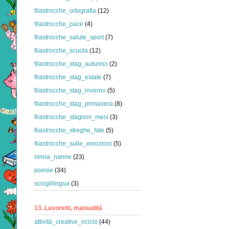
filastrocche_ortografia
(12)
filastrocche_pace
(4)
filastrocche_salute_sport
(7)
filastrocche_scuola
(12)
filastrocche_stag_autunno
(2)
filastrocche_stag_estate
(7)
filastrocche_stag_inverno
(5)
filastrocche_stag_primavera
(8)
filastrocche_stagioni_mesi
(3)
filastrocche_streghe_fate
(5)
filastrocche_sulle_emozioni
(5)
ninna_nanne
(23)
poesie
(34)
scioglilingua
(3)
13. Lavoretti, manualità
attività_creative_riciclo
(44)