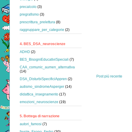
precalcolo
(3)
pregrafismo
(3)
prescrittura_prelettura
(8)
raggruppare_per_categorie
(2)
4. BES_DSA_neuroscienze
ADHD
(2)
BES_BisogniEducativiSpeciali
(7)
CAA_comunic_aumen_alternativa
(14)
Post più recente
DSA_DisturbiSpecificiAppren
(2)
autismo_sindromeAsperger
(14)
didattica_insegnamento
(17)
emozioni_neuroscienze
(19)
5. Bottega di narrazione
autori_famosi
(7)
favole_Esopo_Fedro
(30)