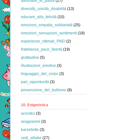
affrontare_le_paure
(17)
diversità_unicità_disabilità
(13)
educare_alla_felicità
(10)
emozioni_empatia_solidarietà
(25)
emozioni_sensazioni_sentimenti
(19)
esperienze_ottimali_PNEI
(2)
fratellanza_pace_libertà
(19)
gratitudine
(5)
illustrazioni_emotive
(3)
linguaggio_del_corpo
(3)
pari_opportunità
(3)
prevenzione_del_bullismo
(9)
10. Enigmistica
acrostici
(3)
anagrammi
(3)
barzellette
(3)
cedi_sillabe
(27)