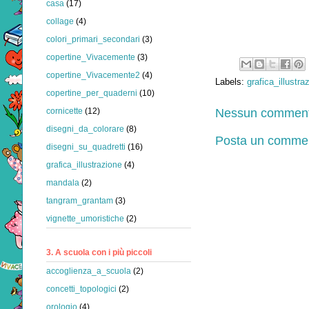
casa
(17)
collage
(4)
colori_primari_secondari
(3)
copertine_Vivacemente
(3)
copertine_Vivacemente2
(4)
Labels:
grafica_illustra
copertine_per_quaderni
(10)
Nessun comment
cornicette
(12)
disegni_da_colorare
(8)
Posta un comme
disegni_su_quadretti
(16)
grafica_illustrazione
(4)
mandala
(2)
tangram_grantam
(3)
vignette_umoristiche
(2)
3. A scuola con i più piccoli
accoglienza_a_scuola
(2)
concetti_topologici
(2)
orologio
(4)