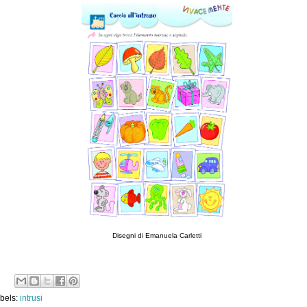
Disegni di Emanuela Carletti
bels:
intrusi