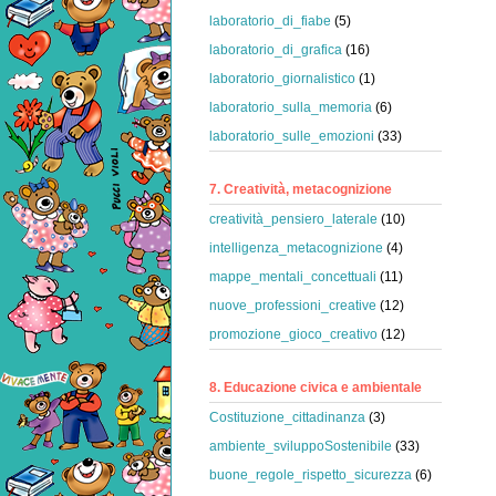
laboratorio_di_fiabe
(5)
laboratorio_di_grafica
(16)
laboratorio_giornalistico
(1)
laboratorio_sulla_memoria
(6)
laboratorio_sulle_emozioni
(33)
7. Creatività, metacognizione
creatività_pensiero_laterale
(10)
intelligenza_metacognizione
(4)
mappe_mentali_concettuali
(11)
nuove_professioni_creative
(12)
promozione_gioco_creativo
(12)
8. Educazione civica e ambientale
Costituzione_cittadinanza
(3)
ambiente_sviluppoSostenibile
(33)
buone_regole_rispetto_sicurezza
(6)