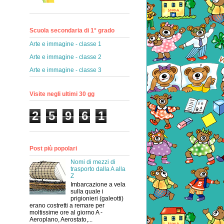
Scuola secondaria di 1° grado
Arte e immagine - classe 1
Arte e immagine - classe 2
Arte e immagine - classe 3
Visite negli ultimi 30 gg
2
5
9
6
1
Post più popolari
Nomi di mezzi di
trasporto dalla A alla
Z
Imbarcazione a vela
sulla quale i
prigionieri (galeotti)
erano costretti a remare per
moltissime ore al giorno A -
Aeroplano, Aerostato,...