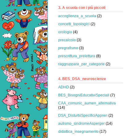
3. A scuola con i più piccoli
accoglienza_a_scuola
(2)
concetti_topologici
(2)
orologio
(4)
precalcolo
(3)
pregrafismo
(3)
prescrittura_prelettura
(8)
raggruppare_per_categorie
(2)
4. BES_DSA_neuroscienze
ADHD
(2)
BES_BisogniEducativiSpeciali
(7)
CAA_comunic_aumen_alternativa
(14)
DSA_DisturbiSpecificiAppren
(2)
autismo_sindromeAsperger
(14)
didattica_insegnamento
(17)