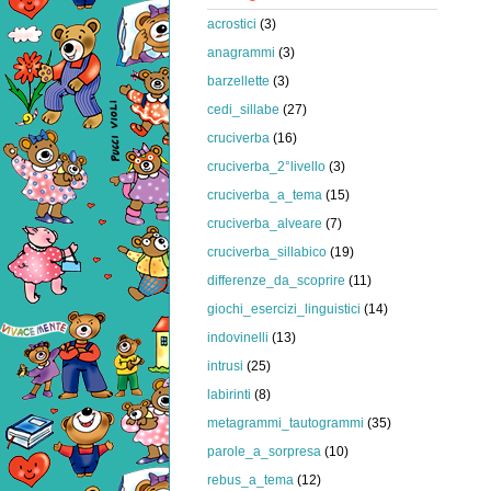
acrostici
(3)
anagrammi
(3)
barzellette
(3)
cedi_sillabe
(27)
cruciverba
(16)
cruciverba_2°livello
(3)
cruciverba_a_tema
(15)
cruciverba_alveare
(7)
cruciverba_sillabico
(19)
differenze_da_scoprire
(11)
giochi_esercizi_linguistici
(14)
indovinelli
(13)
intrusi
(25)
labirinti
(8)
metagrammi_tautogrammi
(35)
parole_a_sorpresa
(10)
rebus_a_tema
(12)