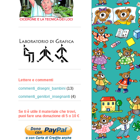
Lettere e commenti
commenti_disegni_bambini
(13)
commenti_genitori_insegnanti
(4)
Se ti è utile il materiale che trovi,
puoi fare una donazione di 5 o 10 €