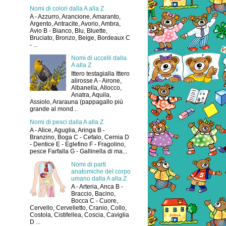
Nomi di colori dalla A alla Z
A - Azzurro, Arancione, Amaranto,
Argento, Antracite, Avorio, Ambra,
Avio B - Bianco, Blu, Bluette,
Bruciato, Bronzo, Beige, Bordeaux C
- ...
Nomi di uccelli dalla
A alla Z
Ittero testagialla Ittero
alirosse A - Airone,
Albanella, Allocco,
Anatra, Aquila,
Assiolo, Ararauna (pappagallo più
grande al mond...
Nomi di pesci dalla A alla Z
A - Alice, Aguglia, Aringa B -
Branzino, Boga C - Cefalo, Cernia D
- Dentice E - Eglefino F - Fragolino,
pesce Farfalla G - Gallinella di ma...
Nomi di parti
anatomiche del corpo
umano dalla A alla Z
A - Arteria, Anca B -
Braccio, Bacino,
Bocca C - Cuore,
Cervello, Cervelletto, Cranio, Collo,
Costola, Cistifellea, Coscia, Caviglia
D ...