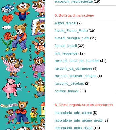
emozioni_neuroscienze
(19)
5. Bottega di narrazione
autori_famosi
(7)
favole_Esopo_Fedro
(30)
fumetti_famiglia_cioffi
(35)
fumetti_orsetti
(32)
miti_leggende
(12)
racconti_brevi_per_bambini
(41)
racconti_da_continuare
(9)
racconti_fantasmi_streghe
(4)
racconto_circolare
(2)
scrittori_famosi
(16)
6. Come organizzare un laboratorio
laboratorio_arte_colore
(5)
laboratorio_arte_segno_gesto
(2)
laboratorio_della_risata
(13)