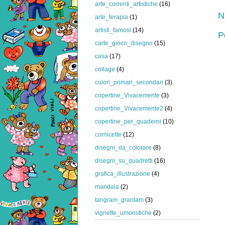
arte_correnti_artistiche
(16)
N
arte_terapia
(1)
artisti_famosi
(14)
P
carte_gioco_disegno
(15)
casa
(17)
collage
(4)
colori_primari_secondari
(3)
copertine_Vivacemente
(3)
copertine_Vivacemente2
(4)
copertine_per_quaderni
(10)
cornicette
(12)
disegni_da_colorare
(8)
disegni_su_quadretti
(16)
grafica_illustrazione
(4)
mandala
(2)
tangram_grantam
(3)
vignette_umoristiche
(2)