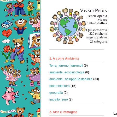
1. A come Ambiente
Terra_terreno_terremoti
(9)
ambiente_ecopsicologia
(6)
ambiente_sviluppoSostenibile
(33)
bioarchitettura
(15)
geografia
(2)
impatto_zero
(8)
2. Arte e immagine
La