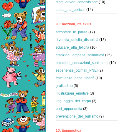
diritti_doveri_condivisione
(10)
tutela_dai_pericoli
(14)
9. Emozioni, life skills
affrontare_le_paure
(17)
diversità_unicità_disabilità
(13)
educare_alla_felicità
(10)
emozioni_empatia_solidarietà
(25)
emozioni_sensazioni_sentimenti
(19)
esperienze_ottimali_PNEI
(2)
fratellanza_pace_libertà
(19)
gratitudine
(5)
illustrazioni_emotive
(3)
linguaggio_del_corpo
(3)
pari_opportunità
(3)
prevenzione_del_bullismo
(9)
10. Enigmistica