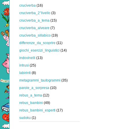
cruciverba
(16)
cruciverba_2°livello
(3)
cruciverba_a_tema
(15)
cruciverba_alveare
(7)
cruciverba_sillabico
(19)
differenze_da_scoprire
(11)
giochi_esercizi_linguistici
(14)
indovinelli
(13)
intrusi
(25)
labirinti
(8)
metagrammi_tautogrammi
(35)
parole_a_sorpresa
(10)
rebus_a_tema
(12)
rebus_bambini
(49)
rebus_bambini_esperti
(17)
sudoku
(1)