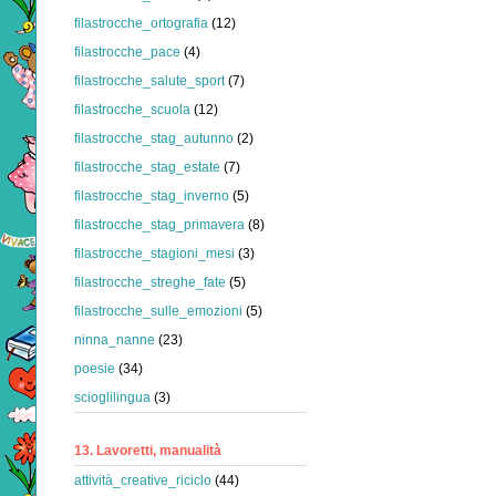
filastrocche_ortografia
(12)
filastrocche_pace
(4)
filastrocche_salute_sport
(7)
filastrocche_scuola
(12)
filastrocche_stag_autunno
(2)
filastrocche_stag_estate
(7)
filastrocche_stag_inverno
(5)
filastrocche_stag_primavera
(8)
filastrocche_stagioni_mesi
(3)
filastrocche_streghe_fate
(5)
filastrocche_sulle_emozioni
(5)
ninna_nanne
(23)
poesie
(34)
scioglilingua
(3)
13. Lavoretti, manualità
attività_creative_riciclo
(44)