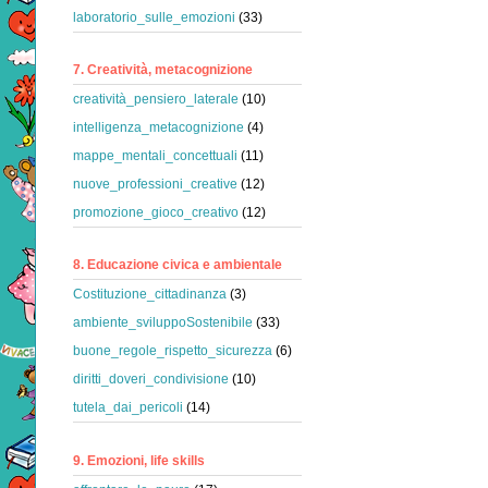
laboratorio_sulle_emozioni
(33)
7. Creatività, metacognizione
creatività_pensiero_laterale
(10)
intelligenza_metacognizione
(4)
mappe_mentali_concettuali
(11)
nuove_professioni_creative
(12)
promozione_gioco_creativo
(12)
8. Educazione civica e ambientale
Costituzione_cittadinanza
(3)
ambiente_sviluppoSostenibile
(33)
buone_regole_rispetto_sicurezza
(6)
diritti_doveri_condivisione
(10)
tutela_dai_pericoli
(14)
9. Emozioni, life skills