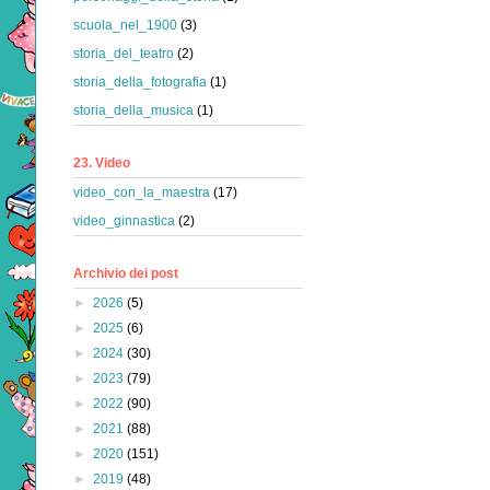
scuola_nel_1900
(3)
storia_del_teatro
(2)
storia_della_fotografia
(1)
storia_della_musica
(1)
23. Video
video_con_la_maestra
(17)
video_ginnastica
(2)
Archivio dei post
►
2026
(5)
►
2025
(6)
►
2024
(30)
►
2023
(79)
►
2022
(90)
►
2021
(88)
►
2020
(151)
►
2019
(48)