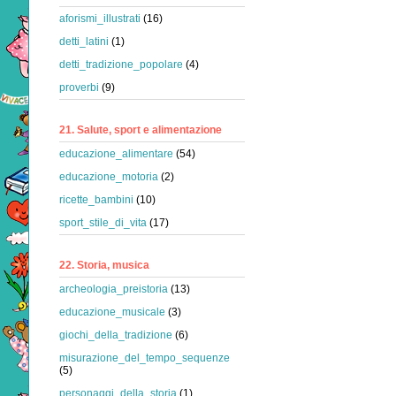
aforismi_illustrati
(16)
detti_latini
(1)
detti_tradizione_popolare
(4)
proverbi
(9)
21. Salute, sport e alimentazione
educazione_alimentare
(54)
educazione_motoria
(2)
ricette_bambini
(10)
sport_stile_di_vita
(17)
22. Storia, musica
archeologia_preistoria
(13)
educazione_musicale
(3)
giochi_della_tradizione
(6)
misurazione_del_tempo_sequenze
(5)
personaggi_della_storia
(1)