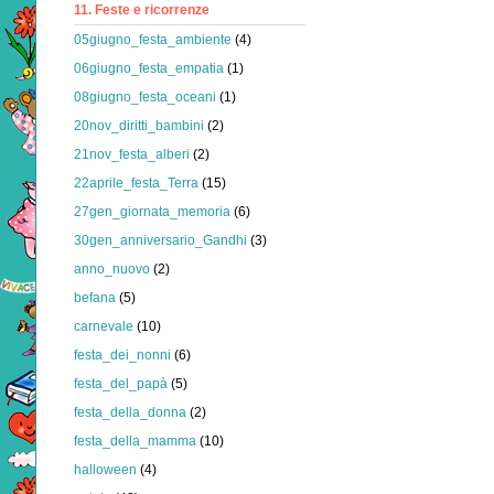
11. Feste e ricorrenze
05giugno_festa_ambiente
(4)
06giugno_festa_empatia
(1)
08giugno_festa_oceani
(1)
20nov_diritti_bambini
(2)
21nov_festa_alberi
(2)
22aprile_festa_Terra
(15)
27gen_giornata_memoria
(6)
30gen_anniversario_Gandhi
(3)
anno_nuovo
(2)
befana
(5)
carnevale
(10)
festa_dei_nonni
(6)
festa_del_papà
(5)
festa_della_donna
(2)
festa_della_mamma
(10)
halloween
(4)