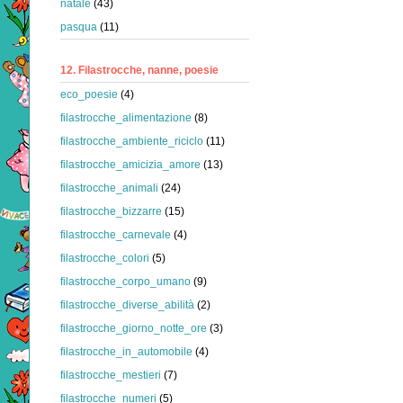
natale
(43)
pasqua
(11)
12. Filastrocche, nanne, poesie
eco_poesie
(4)
filastrocche_alimentazione
(8)
filastrocche_ambiente_riciclo
(11)
filastrocche_amicizia_amore
(13)
filastrocche_animali
(24)
filastrocche_bizzarre
(15)
filastrocche_carnevale
(4)
filastrocche_colori
(5)
filastrocche_corpo_umano
(9)
filastrocche_diverse_abilità
(2)
filastrocche_giorno_notte_ore
(3)
filastrocche_in_automobile
(4)
filastrocche_mestieri
(7)
filastrocche_numeri
(5)