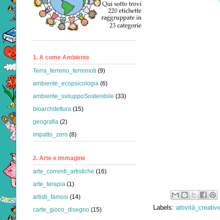
1. A come Ambiente
Terra_terreno_terremoti
(9)
ambiente_ecopsicologia
(6)
ambiente_sviluppoSostenibile
(33)
bioarchitettura
(15)
geografia
(2)
impatto_zero
(8)
2. Arte e immagine
arte_correnti_artistiche
(16)
arte_terapia
(1)
artisti_famosi
(14)
Labels:
attività_creativ
carte_gioco_disegno
(15)