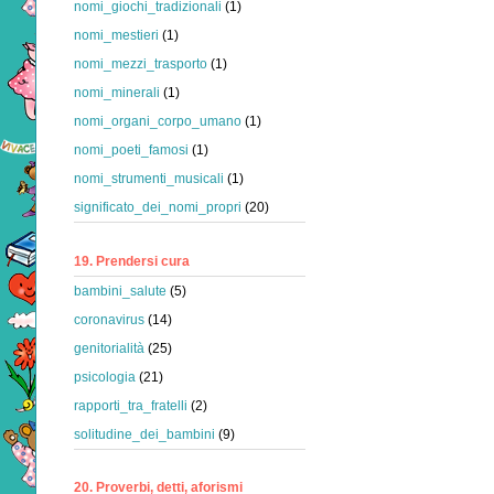
nomi_giochi_tradizionali
(1)
nomi_mestieri
(1)
nomi_mezzi_trasporto
(1)
nomi_minerali
(1)
nomi_organi_corpo_umano
(1)
nomi_poeti_famosi
(1)
nomi_strumenti_musicali
(1)
significato_dei_nomi_propri
(20)
19. Prendersi cura
bambini_salute
(5)
coronavirus
(14)
genitorialità
(25)
psicologia
(21)
rapporti_tra_fratelli
(2)
solitudine_dei_bambini
(9)
20. Proverbi, detti, aforismi