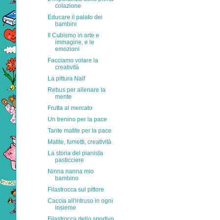
colazione
Educare il palato dei
bambini
Il Cubismo in arte e
immagine, e le
emozioni
Facciamo volare la
creatività
La pittura Naif
Rebus per allenare la
mente
Frutta al mercato
Un trenino per la pace
Tante matite per la pace
Matite, fumetti, creatività
La storia del pianista
pasticciere
Ninna nanna mio
bambino
Filastrocca sul pittore
Caccia all'intruso in ogni
insieme
Filastrocca dello sportivo