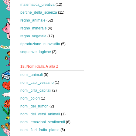
matematica_creativa
(12)
perché_della_scienza
(11)
regno_animale
(52)
regno_minerale
(4)
regno_vegetale
(17)
riproduzione_nuovaVita
(5)
sequenze_logiche
(2)
18. Nomi dalla A alla Z
nomi_animali
(5)
nomi_capi_vestiario
(1)
nomi_città_capitali
(2)
nomi_colori
(1)
nomi_dei_rumori
(2)
nomi_dei_versi_animali
(1)
nomi_emozioni_sentimenti
(6)
nomi_fiori_frutta_piante
(6)