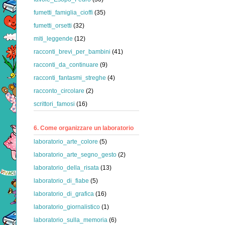
fumetti_famiglia_cioffi
(35)
fumetti_orsetti
(32)
miti_leggende
(12)
racconti_brevi_per_bambini
(41)
racconti_da_continuare
(9)
racconti_fantasmi_streghe
(4)
racconto_circolare
(2)
scrittori_famosi
(16)
6. Come organizzare un laboratorio
laboratorio_arte_colore
(5)
laboratorio_arte_segno_gesto
(2)
laboratorio_della_risata
(13)
laboratorio_di_fiabe
(5)
laboratorio_di_grafica
(16)
laboratorio_giornalistico
(1)
laboratorio_sulla_memoria
(6)