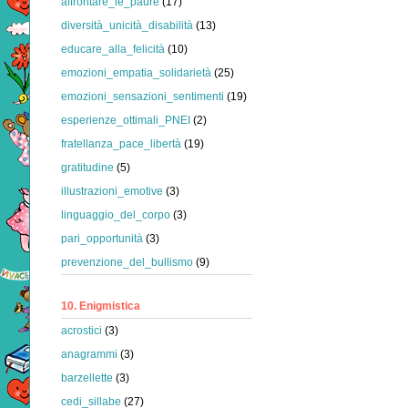
affrontare_le_paure
(17)
diversità_unicità_disabilità
(13)
educare_alla_felicità
(10)
emozioni_empatia_solidarietà
(25)
emozioni_sensazioni_sentimenti
(19)
esperienze_ottimali_PNEI
(2)
fratellanza_pace_libertà
(19)
gratitudine
(5)
illustrazioni_emotive
(3)
linguaggio_del_corpo
(3)
pari_opportunità
(3)
prevenzione_del_bullismo
(9)
10. Enigmistica
acrostici
(3)
anagrammi
(3)
barzellette
(3)
cedi_sillabe
(27)