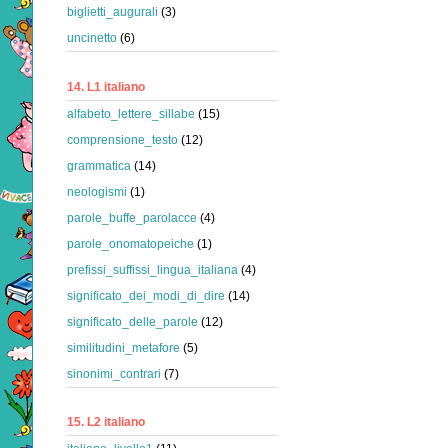
biglietti_augurali
(3)
uncinetto
(6)
14. L1 italiano
alfabeto_lettere_sillabe
(15)
comprensione_testo
(12)
grammatica
(14)
neologismi
(1)
parole_buffe_parolacce
(4)
parole_onomatopeiche
(1)
prefissi_suffissi_lingua_italiana
(4)
significato_dei_modi_di_dire
(14)
significato_delle_parole
(12)
similitudini_metafore
(5)
sinonimi_contrari
(7)
15. L2 italiano