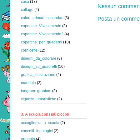
casa
(17)
Nessun comment
collage
(4)
Posta un comme
colori_primari_secondari
(3)
copertine_Vivacemente
(3)
copertine_Vivacemente2
(4)
copertine_per_quaderni
(10)
cornicette
(12)
disegni_da_colorare
(8)
disegni_su_quadretti
(16)
grafica_illustrazione
(4)
mandala
(2)
tangram_grantam
(3)
vignette_umoristiche
(2)
3. A scuola con i più piccoli
accoglienza_a_scuola
(2)
concetti_topologici
(2)
orologio
(4)