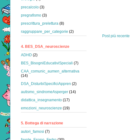
precalcolo
(3)
pregrafismo
(3)
prescrittura_prelettura
(8)
raggruppare_per_categorie
(2)
Post più recente
4. BES_DSA_neuroscienze
ADHD
(2)
BES_BisogniEducativiSpeciali
(7)
CAA_comunic_aumen_alternativa
(14)
DSA_DisturbiSpecificiAppren
(2)
autismo_sindromeAsperger
(14)
didattica_insegnamento
(17)
emozioni_neuroscienze
(19)
5. Bottega di narrazione
autori_famosi
(7)
favole_Esopo_Fedro
(30)