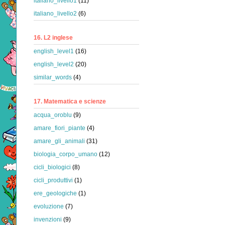
italiano_livello1
(11)
italiano_livello2
(6)
16. L2 inglese
english_level1
(16)
english_level2
(20)
similar_words
(4)
17. Matematica e scienze
acqua_oroblu
(9)
amare_fiori_piante
(4)
amare_gli_animali
(31)
biologia_corpo_umano
(12)
cicli_biologici
(8)
cicli_produttivi
(1)
ere_geologiche
(1)
evoluzione
(7)
invenzioni
(9)