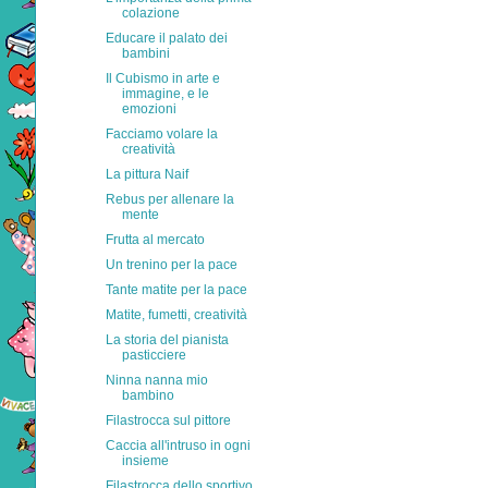
colazione
Educare il palato dei
bambini
Il Cubismo in arte e
immagine, e le
emozioni
Facciamo volare la
creatività
La pittura Naif
Rebus per allenare la
mente
Frutta al mercato
Un trenino per la pace
Tante matite per la pace
Matite, fumetti, creatività
La storia del pianista
pasticciere
Ninna nanna mio
bambino
Filastrocca sul pittore
Caccia all'intruso in ogni
insieme
Filastrocca dello sportivo