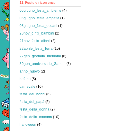
11. Feste e ricorrenze
05giugno_festa_ambiente
(4)
06giugno_festa_empatia
(1)
08giugno_festa_oceani
(1)
20nov_diritti_bambini
(2)
21nov_festa_alberi
(2)
22aprile_festa_Terra
(15)
27gen_giornata_memoria
(6)
30gen_anniversario_Gandhi
(3)
anno_nuovo
(2)
befana
(5)
carnevale
(10)
festa_dei_nonni
(6)
festa_del_papà
(5)
festa_della_donna
(2)
festa_della_mamma
(10)
halloween
(4)