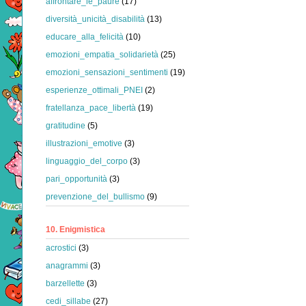
affrontare_le_paure
(17)
diversità_unicità_disabilità
(13)
educare_alla_felicità
(10)
emozioni_empatia_solidarietà
(25)
emozioni_sensazioni_sentimenti
(19)
esperienze_ottimali_PNEI
(2)
fratellanza_pace_libertà
(19)
gratitudine
(5)
illustrazioni_emotive
(3)
linguaggio_del_corpo
(3)
pari_opportunità
(3)
prevenzione_del_bullismo
(9)
10. Enigmistica
acrostici
(3)
anagrammi
(3)
barzellette
(3)
cedi_sillabe
(27)