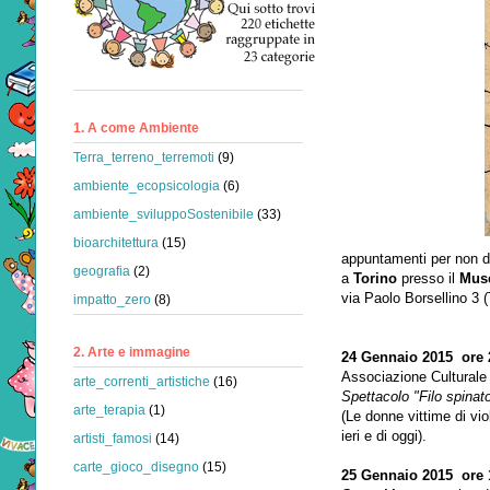
1. A come Ambiente
Terra_terreno_terremoti
(9)
ambiente_ecopsicologia
(6)
ambiente_sviluppoSostenibile
(33)
bioarchitettura
(15)
appuntamenti per non d
geografia
(2)
a
Torino
presso il
Muse
via Paolo Borsellino 3 
impatto_zero
(8)
2. Arte e immagine
24 Gennaio 2015 ore 
Associazione Culturale 
arte_correnti_artistiche
(16)
Spettacolo "Filo spinat
arte_terapia
(1)
(Le donne vittime di vio
ieri e di oggi).
artisti_famosi
(14)
carte_gioco_disegno
(15)
25 Gennaio 2015 ore 