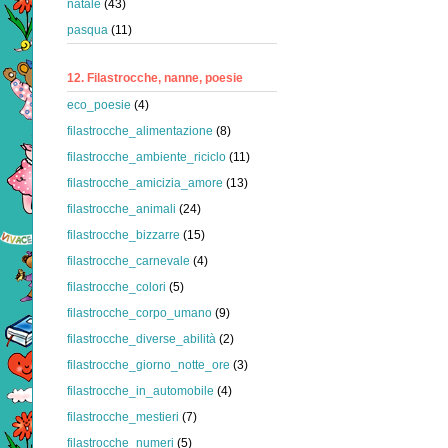
natale
(43)
pasqua
(11)
12. Filastrocche, nanne, poesie
eco_poesie
(4)
filastrocche_alimentazione
(8)
filastrocche_ambiente_riciclo
(11)
filastrocche_amicizia_amore
(13)
filastrocche_animali
(24)
filastrocche_bizzarre
(15)
filastrocche_carnevale
(4)
filastrocche_colori
(5)
filastrocche_corpo_umano
(9)
filastrocche_diverse_abilità
(2)
filastrocche_giorno_notte_ore
(3)
filastrocche_in_automobile
(4)
filastrocche_mestieri
(7)
filastrocche_numeri
(5)