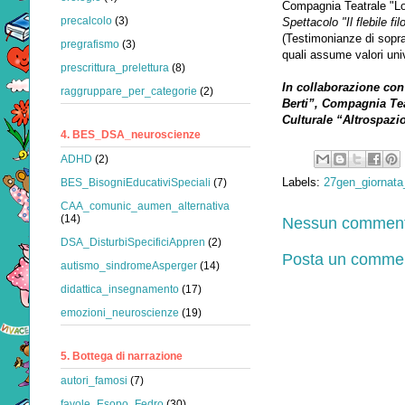
Compagnia Teatrale "Lon
precalcolo
(3)
Spettacolo "Il flebile fi
(Testimonianze di sopra
pregrafismo
(3)
quali assume valori univ
prescrittura_prelettura
(8)
In collaborazione con
raggruppare_per_categorie
(2)
Berti”, Compagnia Tea
Culturale “Altrospazi
4. BES_DSA_neuroscienze
ADHD
(2)
Labels:
27gen_giornat
BES_BisogniEducativiSpeciali
(7)
CAA_comunic_aumen_alternativa
(14)
Nessun comment
DSA_DisturbiSpecificiAppren
(2)
Posta un comme
autismo_sindromeAsperger
(14)
didattica_insegnamento
(17)
emozioni_neuroscienze
(19)
5. Bottega di narrazione
autori_famosi
(7)
favole_Esopo_Fedro
(30)