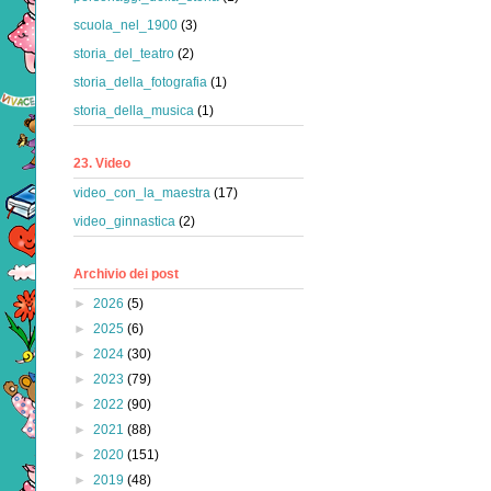
scuola_nel_1900
(3)
storia_del_teatro
(2)
storia_della_fotografia
(1)
storia_della_musica
(1)
23. Video
video_con_la_maestra
(17)
video_ginnastica
(2)
Archivio dei post
►
2026
(5)
►
2025
(6)
►
2024
(30)
►
2023
(79)
►
2022
(90)
►
2021
(88)
►
2020
(151)
►
2019
(48)