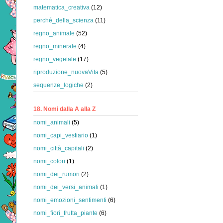
matematica_creativa
(12)
perché_della_scienza
(11)
regno_animale
(52)
regno_minerale
(4)
regno_vegetale
(17)
riproduzione_nuovaVita
(5)
sequenze_logiche
(2)
18. Nomi dalla A alla Z
nomi_animali
(5)
nomi_capi_vestiario
(1)
nomi_città_capitali
(2)
nomi_colori
(1)
nomi_dei_rumori
(2)
nomi_dei_versi_animali
(1)
nomi_emozioni_sentimenti
(6)
nomi_fiori_frutta_piante
(6)