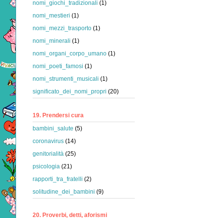
nomi_giochi_tradizionali
(1)
nomi_mestieri
(1)
nomi_mezzi_trasporto
(1)
nomi_minerali
(1)
nomi_organi_corpo_umano
(1)
nomi_poeti_famosi
(1)
nomi_strumenti_musicali
(1)
significato_dei_nomi_propri
(20)
19. Prendersi cura
bambini_salute
(5)
coronavirus
(14)
genitorialità
(25)
psicologia
(21)
rapporti_tra_fratelli
(2)
solitudine_dei_bambini
(9)
20. Proverbi, detti, aforismi