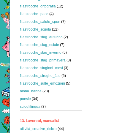
filastrocche_ortografia
(12)
filastrocche_pace
(4)
filastrocche_salute_sport
(7)
filastrocche_scuola
(12)
filastrocche_stag_autunno
(2)
filastrocche_stag_estate
(7)
filastrocche_stag_inverno
(5)
filastrocche_stag_primavera
(8)
filastrocche_stagioni_mesi
(3)
filastrocche_streghe_fate
(5)
filastrocche_sulle_emozioni
(5)
ninna_nanne
(23)
poesie
(34)
scioglilingua
(3)
13. Lavoretti, manualità
attività_creative_riciclo
(44)