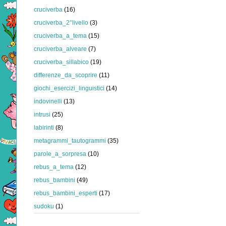
cruciverba
(16)
cruciverba_2°livello
(3)
cruciverba_a_tema
(15)
cruciverba_alveare
(7)
cruciverba_sillabico
(19)
differenze_da_scoprire
(11)
giochi_esercizi_linguistici
(14)
indovinelli
(13)
intrusi
(25)
labirinti
(8)
metagrammi_tautogrammi
(35)
parole_a_sorpresa
(10)
rebus_a_tema
(12)
rebus_bambini
(49)
rebus_bambini_esperti
(17)
sudoku
(1)