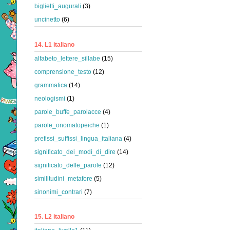
biglietti_augurali
(3)
uncinetto
(6)
14. L1 italiano
alfabeto_lettere_sillabe
(15)
comprensione_testo
(12)
grammatica
(14)
neologismi
(1)
parole_buffe_parolacce
(4)
parole_onomatopeiche
(1)
prefissi_suffissi_lingua_italiana
(4)
significato_dei_modi_di_dire
(14)
significato_delle_parole
(12)
similitudini_metafore
(5)
sinonimi_contrari
(7)
15. L2 italiano