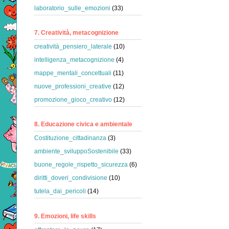
laboratorio_sulle_emozioni
(33)
7. Creatività, metacognizione
creatività_pensiero_laterale
(10)
intelligenza_metacognizione
(4)
mappe_mentali_concettuali
(11)
nuove_professioni_creative
(12)
promozione_gioco_creativo
(12)
8. Educazione civica e ambientale
Costituzione_cittadinanza
(3)
ambiente_sviluppoSostenibile
(33)
buone_regole_rispetto_sicurezza
(6)
diritti_doveri_condivisione
(10)
tutela_dai_pericoli
(14)
9. Emozioni, life skills