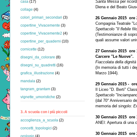
Santa Messa
per ricord
casa
(17)
Diena e del Beato Giuse
collage
(4)
colori_primari_secondari
(3)
26 Gennaio 2015 ore 
Compagnia Teatrale "Lon
copertine_Vivacemente
(3)
Spettacolo "Il flebile fi
copertine_Vivacemente2
(4)
(Testimonianze di sopra
quali assume valori univ
copertine_per_quaderni
(10)
cornicette
(12)
27 Gennaio 2015 ore 1
Carcere "Le Nuove".
disegni_da_colorare
(8)
Fiaccolata della dignità
disegni_su_quadretti
(16)
(In memoria di tutti i dep
Marzo 1944).
grafica_illustrazione
(4)
mandala
(2)
29 Gennaio 2015 - or
tangram_grantam
(3)
Il Liceo "D. Berti" Cla
Spettacolo "Inciampand
vignette_umoristiche
(2)
(dal 70° Anniversario de
memoria del singolo:
E
3. A scuola con i più piccoli
30 Gennaio 2015 ore 
accoglienza_a_scuola
(2)
ANEI: Apertura di una ce
concetti_topologici
(2)
30 Gennaio 2015 ore 
orologio
(4)