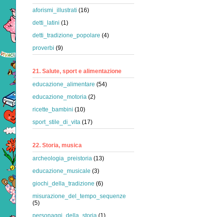
aforismi_illustrati
(16)
detti_latini
(1)
detti_tradizione_popolare
(4)
proverbi
(9)
21. Salute, sport e alimentazione
educazione_alimentare
(54)
educazione_motoria
(2)
ricette_bambini
(10)
sport_stile_di_vita
(17)
22. Storia, musica
archeologia_preistoria
(13)
educazione_musicale
(3)
giochi_della_tradizione
(6)
misurazione_del_tempo_sequenze
(5)
personaggi_della_storia
(1)