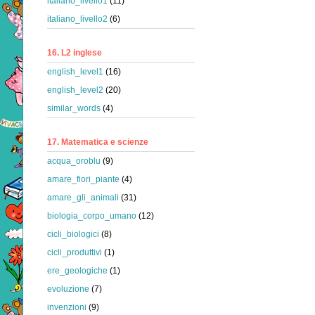
italiano_livello1
(11)
italiano_livello2
(6)
16. L2 inglese
english_level1
(16)
english_level2
(20)
similar_words
(4)
17. Matematica e scienze
acqua_oroblu
(9)
amare_fiori_piante
(4)
amare_gli_animali
(31)
biologia_corpo_umano
(12)
cicli_biologici
(8)
cicli_produttivi
(1)
ere_geologiche
(1)
evoluzione
(7)
invenzioni
(9)